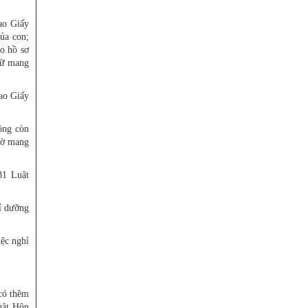
sao Giấy
ủa con;
ao hồ sơ
nữ mang
ao Giấy
ông còn
hờ mang
31 Luật
hỉ dưỡng
ệc nghỉ
có thêm
uật Hôn