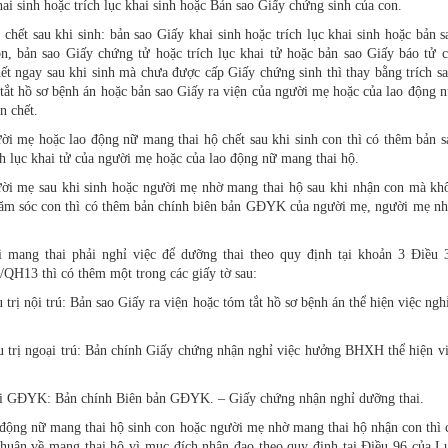
i sinh hoặc trích lục khai sinh hoặc Bản sao Giấy chứng sinh của con.
chết sau khi sinh: bản sao Giấy khai sinh hoặc trích lục khai sinh hoặc bản 
n, bản sao Giấy chứng tử hoặc trích lục khai tử hoặc bản sao Giấy báo tử c
ết ngay sau khi sinh mà chưa được cấp Giấy chứng sinh thì thay bằng trích s
tắt hồ sơ bệnh án hoặc bản sao Giấy ra viện của người mẹ hoặc của lao động 
n chết.
i mẹ hoặc lao động nữ mang thai hộ chết sau khi sinh con thì có thêm bản s
ch lục khai tử của người mẹ hoặc của lao động nữ mang thai hộ.
ời mẹ sau khi sinh hoặc người mẹ nhờ mang thai hộ sau khi nhận con mà kh
hăm sóc con thì có thêm bản chính biên bản GĐYK của người mẹ, người mẹ n
 mang thai phải nghỉ việc để dưỡng thai theo quy định tại khoản 3 Điều 
H13 thì có thêm một trong các giấy tờ sau:
trị nội trú: Bản sao Giấy ra viện hoặc tóm tắt hồ sơ bệnh án thể hiện việc ng
 trị ngoại trú: Bản chính Giấy chứng nhận nghỉ việc hưởng BHXH thể hiện vi
i GĐYK: Bản chính Biên bản GĐYK. – Giấy chứng nhận nghỉ dưỡng thai.
động nữ mang thai hộ sinh con hoặc người mẹ nhờ mang thai hộ nhận con thì 
thuận về mang thai hộ vì mục đích nhân đạo theo quy định tại Điều 96 của L