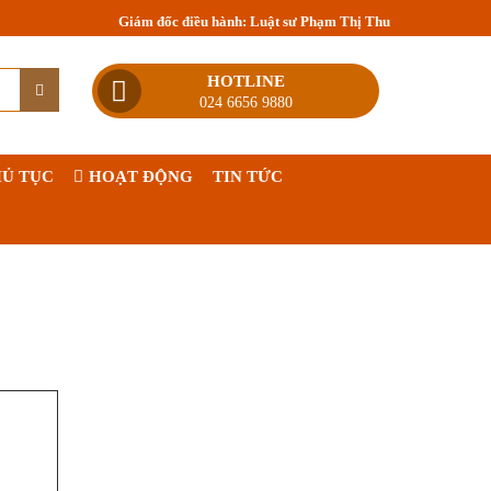
Giám đốc điều hành: Luật sư Phạm Thị Thu
HOTLINE
024 6656 9880
Ủ TỤC
HOẠT ĐỘNG
TIN TỨC