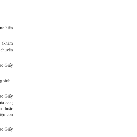
hực hiện
B (khám
 chuyển
ao Giấy
g sinh
sao Giấy
ủa con;
ao hoặc
iện con
ao Giấy