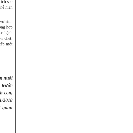
rích sao
thể hiện
vợ sinh
ường hợp
 sơ bệnh
n chết.
cấp một
n nuôi
ũ trước
h con,
1/2018
ơ quan