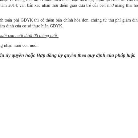
năm 2014; văn bản xác nhận thời điểm giao đứa trẻ của bên nhờ mang thai hộ
nh toán phí GĐYK thì có thêm bản chính hóa đơn, chứng từ thu phí giám địn
iám định của cơ sở thực hiện GĐYK.
uôi con nuôi dưới 06 tháng tuổi:
g nhận nuôi con nuôi.
ấu ủy quyền hoặc Hợp đồng ủy quyền theo quy định của pháp luật.