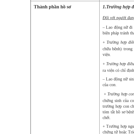
Thành phần hồ sơ
1.Trường hợp 
Đối với người đ
– Lao động nữ đi k
biện pháp tránh th
+
Trường hợp điều
chữa bệnh) trong 
viện.
+
Trường hợp điều 
ra viện có chỉ định
– Lao động nữ sin
của con.
+
Trường hợp con 
chứng sinh của co
trường hợp con ch
tóm tắt hồ sơ bện
chết.
+ Trường hợp ngườ
chứng tử hoặc Trí