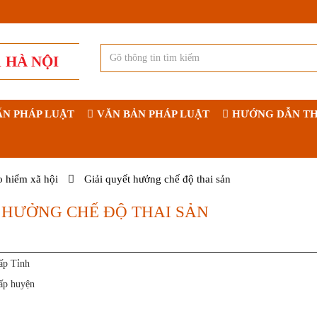
 HÀ NỘI
ẤN PHÁP LUẬT
VĂN BẢN PHÁP LUẬT
HƯỚNG DẪN TH
o hiểm xã hội
Giải quyết hưởng chế độ thai sản
 HƯỞNG CHẾ ĐỘ THAI SẢN
ấp Tỉnh
ấp huyện