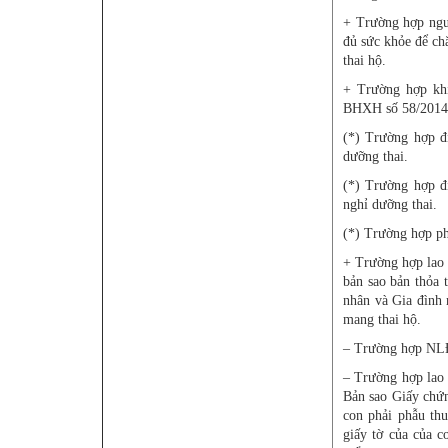
+ Trường hợp ngư
đủ sức khỏe để c
thai hộ.
+ Trường hợp khi
BHXH số 58/2014/Q
(*) Trường hợp đi
dưỡng thai.
(*) Trường hợp đ
nghỉ dưỡng thai.
(*) Trường hợp p
+ Trường hợp lao 
bản sao bản thỏa 
nhân và Gia đình 
mang thai hộ.
– Trường hợp NLĐ 
– Trường hợp lao 
Bản sao Giấy chứn
con phải phẫu thu
giấy tờ của của c