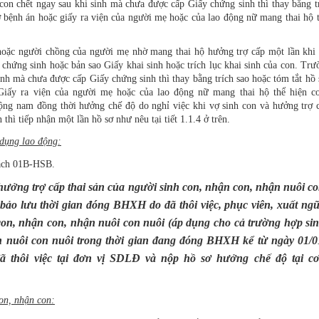
con chết ngay sau khi sinh mà chưa được cấp Giấy chứng sinh thì thay bằng t
ơ bệnh án hoặc giấy ra viện của người mẹ hoặc của lao động nữ mang thai hộ 
oặc người chồng của người mẹ nhờ mang thai hộ hưởng trợ cấp một lần khi 
 chứng sinh hoặc bản sao Giấy khai sinh hoặc trích lục khai sinh của con. Tr
inh mà chưa được cấp Giấy chứng sinh thì thay bằng trích sao hoặc tóm tắt hồ
Giấy ra viện của người mẹ hoặc của lao động nữ mang thai hộ thể hiện co
ộng nam đồng thời hưởng chế độ do nghỉ việc khi vợ sinh con và hưởng trợ 
 thì tiếp nhận một lần hồ sơ như nêu tại tiết 1.1.4 ở trên.
 dụng lao động:
ách 01B-HSB.
ưởng trợ cấp thai sản của người sinh con, nhận con, nhận nuôi co
 bảo lưu thời gian đóng BHXH do đã thôi việc, phục viên, xuất ng
con, nhận con, nhận nuôi con nuôi (áp dụng cho cả trường hợp sin
 nuôi con nuôi trong thời gian đang đóng BHXH kể từ ngày 01/0
đã thôi việc tại đơn vị SDLĐ và nộp hồ sơ hưởng chế độ tại c
on, nhận con: