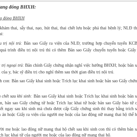
đang đóng BHXH:
ang đóng BHXH
hám thai, sẩy thai, nạo, hút thai, thai chết lưu hoặc phá thai bệnh lý; NLĐ t
ai:
 trị nội trú:
Bản sao Giấy ra viện của NLĐ; trường hợp chuyển tuyến KC
quá trình điều trị nội trú thì có thêm Bản sao Giấy chuyển tuyến hoặc Giấy
trị ngoại trú
: Bản chính Giấy chứng nhận nghỉ việc hưởng BHXH; hoặc bản s
 của y, bác sỹ điều trị cho nghỉ thêm sau thời gian điều trị nội trú.
h con: Bản sao Giấy khai sinh hoặc Trích lục khai sinh hoặc bản sao Giấy chứn
chết sau khi sinh:
Bản sao Giấy khai sinh hoặc Trích lục khai sinh hoặc bản 
n, bản sao Giấy chứng tử hoặc Trích lục khai tử hoặc bản sao Giấy báo tử c
ết ngay sau khi sinh mà chưa được cấp Giấy chứng sinh thì thay bằng trích s
h án hoặc Giấy ra viện của người mẹ hoặc của lao động nữ mang thai hộ thể h
i mẹ hoặc lao động nữ mang thai hộ chết sau khi sinh con thì có thêm bản s
ch lục khai tử của người mẹ hoặc của lao động nữ mang thai hộ.