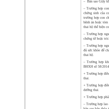
– Bản sao Giấy kha
– Trường hợp con 
chứng sinh của co
trường hợp con ch
bệnh án hoặc tóm 
thai hộ thể hiện co
– Trường hợp ngườ
chứng tử hoặc trí
– Trường hợp ngư
đủ sức khỏe để c
thai hộ.
– Trường hợp khi
BHXH số 58/2014/Q
+ Trường hợp điều 
thai.
+ Trường hợp điều
dưỡng thai.
+ Trường hợp phả
– Trường hợp lao 
bản sao bản thỏa 