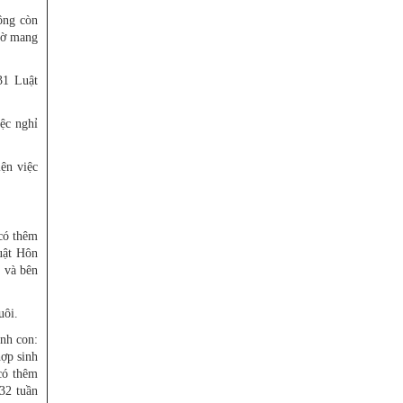
ông còn
hờ mang
31 Luật
ệc nghỉ
ện việc
có thêm
uật Hôn
 và bên
uôi.
nh con:
hợp sinh
có thêm
32 tuần