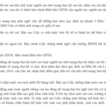
ời mẹ sau khi sinh hoặc người mẹ nhờ mang thai hộ sau khi nhận con mà kh
hăm sóc con thì có thêm bản chính Biên bản GĐYK của người mẹ, người mẹ n
 mang thai phải nghỉ việc để dưỡng thai theo quy định tại khoản 3 Điều 
H13 thì có thêm một trong các giấy tờ sau:
ều trị nội trú: Bản sao Giấy ra viện hoặc tóm tắt hồ sơ bệnh án thể hiện vi
iều trị ngoại trú: Bản chính Giấy chứng nhận nghỉ việc hưởng BHXH thể hi
hải GĐYK: Bản chính Biên bản GĐYK.
động nữ mang thai hộ sinh con hoặc người mẹ nhờ mang thai hộ nhận con thì 
thuận về mang thai hộ vì mục đích nhân đạo theo quy định tại Điều 96 của L
năm 2014; văn bản xác nhận thời điểm giao đứa trẻ của bên nhờ mang thai hộ
nhận nuôi con nuôi dưới 06 tháng tuổi: Bản sao Giấy chứng nhận nuôi con n
động nam hoặc người chồng của lao động nữ mang thai hộ nghỉ việc khi vợ si
g sinh hoặc Bản sao giấy khai sinh hoặc Trích lục khai sinh của con; trường 
ật hoặc sinh con dưới 32 tuần tuổi mà Giấy chứng sinh không thể hiện thì 
ơ sở Khám chữa bệnh thể hiện việc sinh con phải phẫu thuật, sinh con dưới 