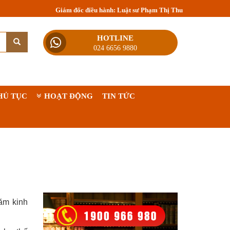
Giám đốc điều hành: Luật sư Phạm Thị Thu
HOTLINE
024 6656 9880
HỦ TỤC
HOẠT ĐỘNG
TIN TỨC
năm kinh