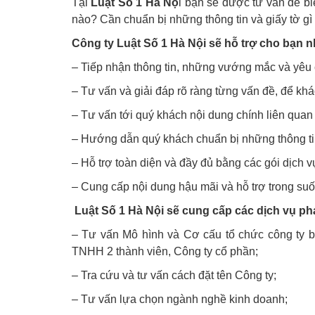
Tại
Luật Số 1 Hà Nộ
i bạn sẽ được tư vấn để bi
nào? Cần chuẩn bị những thông tin và giấy tờ gì 
Công ty Luật Số 1 Hà Nội sẽ hỗ trợ cho bạn 
– Tiếp nhận thông tin, những vướng mắc và yêu cầ
– Tư vấn và giải đáp rõ ràng từng vấn đề, để kh
– Tư vấn tới quý khách nội dung chính liên quan
– Hướng dẫn quý khách chuẩn bị những thông tin,
– Hỗ trợ toàn diện và đầy đủ bằng các gói dịch v
– Cung cấp nội dung hậu mãi và hỗ trợ trong suố
Luật Số 1 Hà Nội sẽ cung cấp các dịch vụ ph
– Tư vấn Mô hình và Cơ cấu tổ chức công ty 
TNHH 2 thành viên, Công ty cổ phần;
– Tra cứu và tư vấn cách đặt tên Công ty;
– Tư vấn lựa chọn ngành nghề kinh doanh;