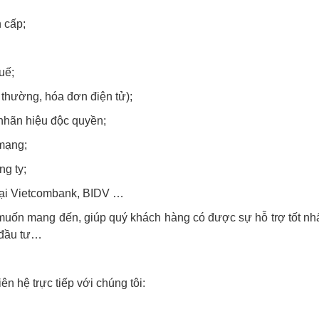
 cấp;
uế;
 thường, hóa đơn điện tử);
nhãn hiệu độc quyền;
 mạng;
ng ty;
 tại Vietcombank, BIDV …
muốn mang đến, giúp quý khách hàng có được sự hỗ trợ tốt nhấ
 đầu tư…
n hệ trực tiếp với chúng tôi: