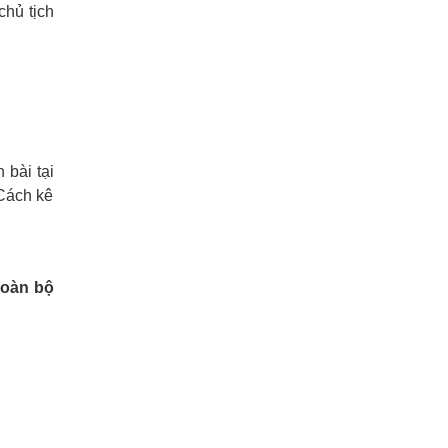
chủ tịch
 bài tại
 Cách kê
toàn bộ