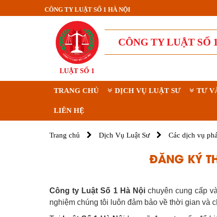
CÔNG TY LUẬT SỐ 1 HÀ NỘI
CÔNG TY LUẬT SỐ 1
LUẬT SỐ 1
TRANG CHỦ
DỊCH VỤ LUẬT SƯ
TƯ V
LIÊN HỆ
Trang chủ
Dịch Vụ Luật Sư
Các dịch vụ phá
ĐĂNG KÝ T
Công ty Luật Số 1 Hà Nội
chuyên cung cấp và 
nghiệm chúng tôi luôn đảm bảo về thời gian và ch