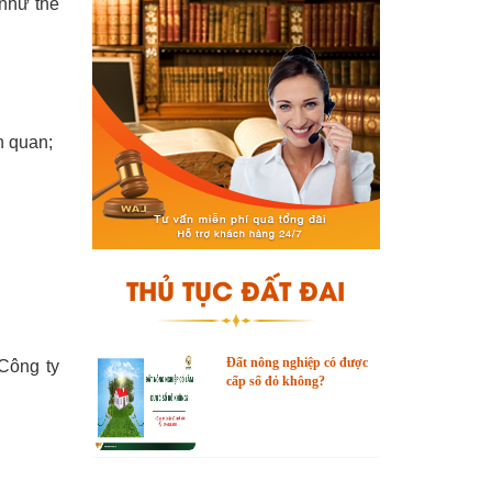
 như thế
n quan;
THỦ TỤC ĐẤT ĐAI
Đất nông nghiệp có được
Công ty
cấp sổ đỏ không?