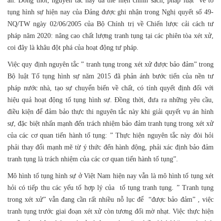
án. Đồng thời, nguyên tắc này đã thể hiện chính sách, pháp luật về tố
tụng hình sự hiện nay của Đảng được ghi nhận trong Nghị quyết số 49-
NQ/TW ngày 02/06/2005 của Bộ Chính trị về Chiến lược cải cách tư
pháp năm 2020: nâng cao chất lượng tranh tụng tại các phiên tòa xét xử,
coi đây là khâu đột phá của hoạt động tư pháp.
Việc quy định nguyên tắc ” tranh tụng trong xét xử được bảo đảm” trong
Bộ luật Tố tụng hình sự năm 2015 đã phản ánh bước tiến của nền tư
pháp nước nhà, tạo sự chuyển biến về chất, có tính quyết định đối với
hiệu quả hoạt động tố tụng hình sự. Đồng thời, đưa ra những yêu cầu,
điều kiện để đảm bảo thực thi nguyên tắc này khi giải quyết vụ án hình
sự, đặc biệt nhấn mạnh đến trách nhiệm bảo đảm tranh tụng trong xét xử
của các cơ quan tiến hành tố tụng: ” Thực hiện nguyên tắc này đòi hỏi
phải thay đổi mạnh mẽ từ ý thức đến hành động, phải xác định bảo đảm
tranh tụng là trách nhiệm của các cơ quan tiến hành tố tụng”.
Mô hình tố tụng hình sự ở Việt Nam hiện nay vẫn là mô hình tố tụng xét
hỏi có tiếp thu các yếu tố hợp lý của tố tụng tranh tụng. ” Tranh tụng
trong xét xử” vẫn đang cần rất nhiều nỗ lục để “được bảo đảm” , việc
tranh tụng trước giai đoạn xét xử còn tương đối mờ nhạt. Việc thực hiện