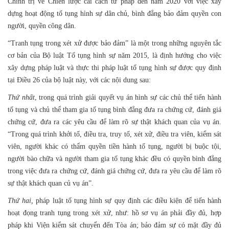
Chính trị về Chiến lược cải cách tư pháp đến năm 2020 với việc xây
dựng hoạt động tố tụng hình sự dân chủ, bình đẳng bảo đảm quyền con
người, quyền công dân.
“Tranh tụng trong xét xử được bảo đảm” là một trong những nguyên tắc
cơ bản của Bộ luật Tố tụng hình sự năm 2015, là định hướng cho việc
xây dựng pháp luật và thực thi pháp luật tố tụng hình sự được quy định
tại Điều 26 của bộ luật này, với các nội dung sau:
Thứ nhất
, trong quá trình giải quyết vụ án hình sự các chủ thể tiến hành
tố tụng và chủ thể tham gia tố tụng bình đẳng đưa ra chứng cứ, đánh giá
chứng cứ, đưa ra các yêu cầu để làm rõ sự thật khách quan của vụ án.
“Trong quá trình khởi tố, điều tra, truy tố, xét xử, điều tra viên, kiểm sát
viên, người khác có thẩm quyền tiền hành tố tụng, người bị buộc tội,
người bào chữa và người tham gia tố tụng khác đều có quyền bình đẳng
trong việc đưa ra chứng cứ, đánh giá chứng cứ, đưa ra yêu cầu để làm rõ
sự thật khách quan củ vụ án”.
Thứ hai,
pháp luật tố tụng hình sự quy định các điều kiện để tiến hành
hoạt đọng tranh tụng trong xét xử, như: hồ sơ vụ án phải đầy đủ, hợp
pháp khi Viện kiểm sát chuyển đến Tòa án; bảo đảm sự có mặt đầy đủ