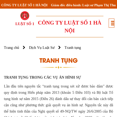
CÔNG TY LUẬT SỐ 1 HÀ NỘI
Giám đốc điều hành: Luật sư Phạm Thị Thu
CÔNG TY LUẬT SỐ 1 HÀ
LUẬT SỐ 1
NỘI
Trang chủ
Dịch Vụ Luật Sư
Tranh tụng
TRANH TỤNG
TRANH TỤNG TRONG CÁC VỤ ÁN HÌNH SỰ
Lần đầu tiên nguyên tắc “tranh tụng trong xét xử được bảo đảm” được
quy định trong Hiến pháp năm 2013 (khoản 5 Điều 103) và Bộ luật Tố
tụng hình sự năm 2015 (Điều 26) đánh dấu sự thay đổi căn bản cách tiếp
cận cũng như phương thức giải quyết vụ án hình sự. Nguyên tắc này đã
thể hiện tinh thần của Nghị quyết số 49-NQ/TW ngày 26/6/2005 của Bộ