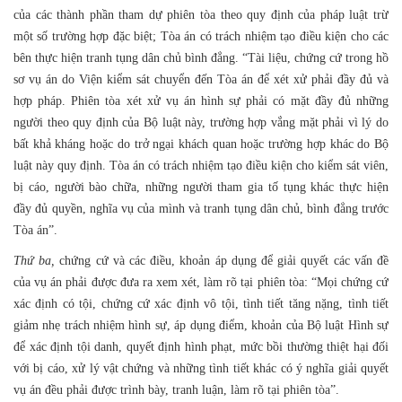
của các thành phần tham dự phiên tòa theo quy định của pháp luật trừ
một số trường hợp đặc biệt; Tòa án có trách nhiệm tạo điều kiện cho các
bên thực hiện tranh tụng dân chủ bình đẳng. “Tài liệu, chứng cứ trong hồ
sơ vụ án do Viện kiểm sát chuyển đến Tòa án để xét xử phải đầy đủ và
hợp pháp. Phiên tòa xét xử vụ án hình sự phải có mặt đầy đủ những
người theo quy định của Bộ luật này, trường hợp vắng mặt phải vì lý do
bất khả kháng hoặc do trở ngại khách quan hoặc trường hợp khác do Bộ
luật này quy định. Tòa án có trách nhiệm tạo điều kiện cho kiểm sát viên,
bị cáo, người bào chữa, những người tham gia tố tụng khác thực hiện
đầy đủ quyền, nghĩa vụ của mình và tranh tụng dân chủ, bình đẳng trước
Tòa án”.
Thứ ba,
chứng cứ và các điều, khoản áp dụng để giải quyết các vấn đề
của vụ án phải được đưa ra xem xét, làm rõ tại phiên tòa: “Mọi chứng cứ
xác định có tội, chứng cứ xác định vô tội, tình tiết tăng nặng, tình tiết
giảm nhẹ trách nhiệm hình sự, áp dụng điểm, khoản của Bộ luật Hình sự
để xác định tội danh, quyết định hình phạt, mức bồi thường thiệt hại đối
với bị cáo, xử lý vật chứng và những tình tiết khác có ý nghĩa giải quyết
vụ án đều phải được trình bày, tranh luận, làm rõ tại phiên tòa”.