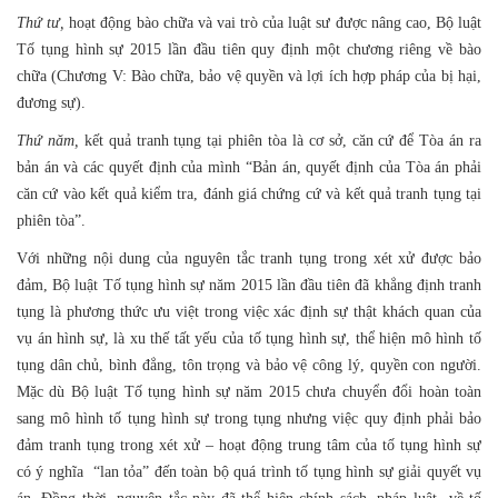
Thứ tư,
hoạt động bào chữa và vai trò của luật sư được nâng cao, Bộ luật
Tố tụng hình sự 2015 lần đầu tiên quy định một chương riêng về bào
chữa (Chương V: Bào chữa, bảo vệ quyền và lợi ích hợp pháp của bị hại,
đương sự).
Thứ năm,
kết quả tranh tụng tại phiên tòa là cơ sở, căn cứ để Tòa án ra
bản án và các quyết định của mình “Bản án, quyết định của Tòa án phải
căn cứ vào kết quả kiểm tra, đánh giá chứng cứ và kết quả tranh tụng tại
phiên tòa”.
Với những nội dung của nguyên tắc tranh tụng trong xét xử được bảo
đảm, Bộ luật Tố tụng hình sự năm 2015 lần đầu tiên đã khẳng định tranh
tụng là phương thức ưu việt trong việc xác định sự thật khách quan của
vụ án hình sự, là xu thế tất yếu của tố tụng hình sự, thể hiện mô hình tố
tụng dân chủ, bình đẳng, tôn trọng và bảo vệ công lý, quyền con người.
Mặc dù Bộ luật Tố tụng hình sự năm 2015 chưa chuyển đổi hoàn toàn
sang mô hình tố tụng hình sự trong tụng nhưng việc quy định phải bảo
đảm tranh tụng trong xét xử – hoạt động trung tâm của tố tụng hình sự
có ý nghĩa “lan tỏa” đến toàn bộ quá trình tố tụng hình sự giải quyết vụ