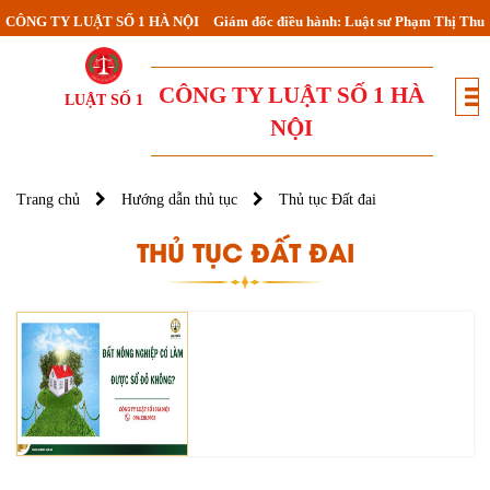
CÔNG TY LUẬT SỐ 1 HÀ NỘI
Giám đốc điều hành: Luật sư Phạm Thị Thu
CÔNG TY LUẬT SỐ 1 HÀ
LUẬT SỐ 1
NỘI
Trang chủ
Hướng dẫn thủ tục
Thủ tục Đất đai
THỦ TỤC ĐẤT ĐAI